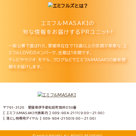
エミフルMASAKIの
旬な情報をお届けするPRユニット!
一般公募で選ばれた、愛媛県在住で18歳以上の笑顔が素敵な、エ
ミフルLOVEのメンバーで、任期は1年間です。
テレビやラジオ、モデル、ブログなどでエミフルMASAKIの最新情
報をお届けします。
〒791-3120 愛媛県伊予郡松前町筒井850番
[ エミフルMASAKI代表案内 ] 089-984-2111（9:00～21:00）
[ 落とし物専用ダイヤル ] 089-984-2158（9:00～21:00）
© emifull MASAKI. ALL RIGHTS RESERVED.