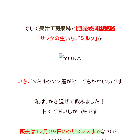
そして
果汁工房果琳
で
季節限定ドリンク
「サンタの生いちごミルク」
を
いちご
×ミルクの2層がとってもかわいいです
私は、かき混ぜて飲みました
！
甘くておいしかったです
販売は12月25日のクリスマスまで
なので、