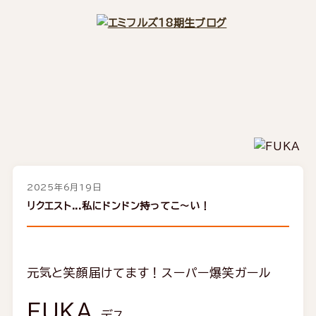
2025年6月19日
リクエスト...私にドンドン持ってこ〜い！
元気と笑顔届けてます！スーパー爆笑ガール
FUKA
デス