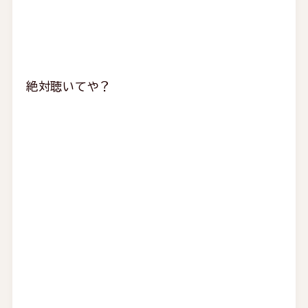
絶対聴いてや？