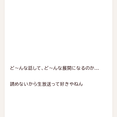
ど〜んな話して、ど〜んな展開になるのか...
読めないから生放送って好きやねん