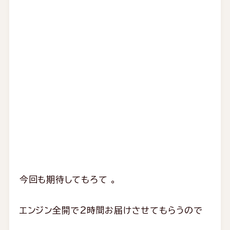
今回も期待してもろて 。
エンジン全開で2時間お届けさせてもらうので