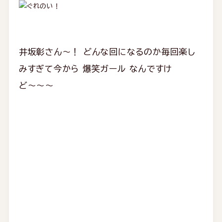
井坂彰さん〜！ どんな回になるのか毎回楽し
みすぎて今から 爆笑ガール なんですけ
ど〜〜〜