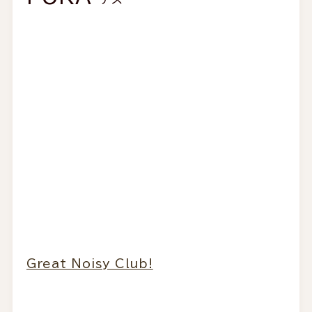
Great Noisy Club!