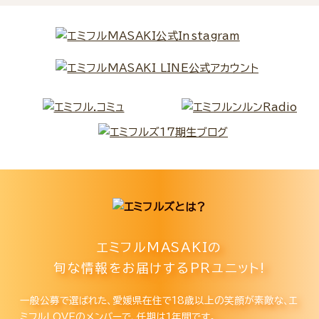
エミフルMASAKIの
旬な情報をお届けするPRユニット!
一般公募で選ばれた、愛媛県在住で18歳以上の笑顔が素敵な、エ
ミフルLOVEのメンバーで、任期は1年間です。