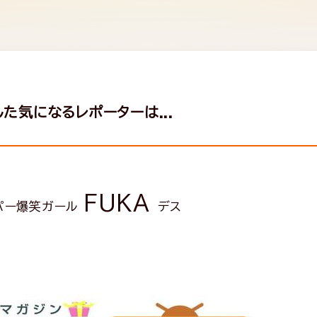
した気になるレポーターは...
FUKA
パー爆笑ガール
デス