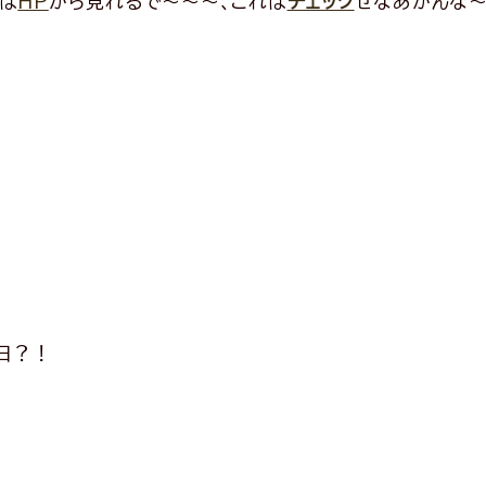
は
HP
から見れるで〜〜〜、これは
チェック
せなあかんな
の日？！