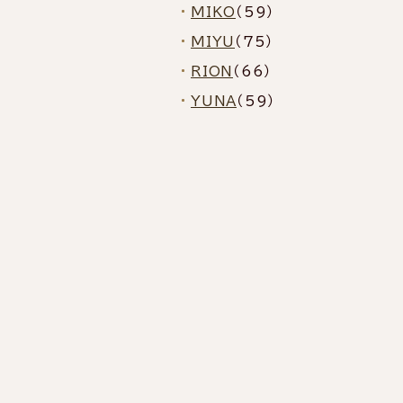
MIKO
（59）
MIYU
（75）
RION
（66）
YUNA
（59）