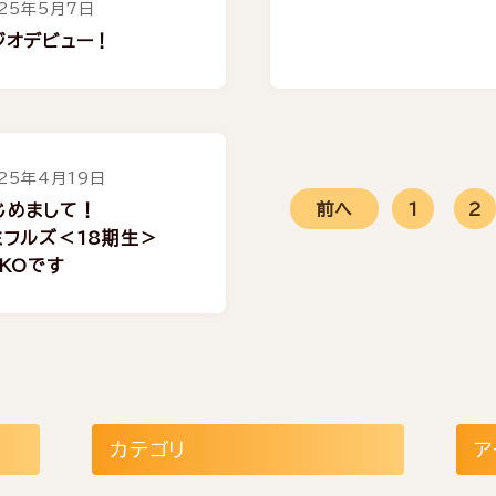
25年5月7日
ジオデビュー！
25年4月19日
前へ
1
2
じめまして！
ミフルズ＜18期生＞
IKOです
カテゴリ
ア