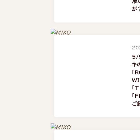
冷
が
20
5
キ
「R
WI
「T
「F
ご