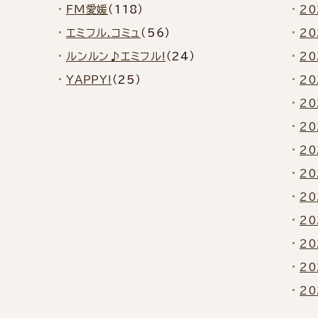
FM愛媛
（118）
2
エミフル.コミュ
（56）
2
ルンルン♪エミフル!
（24）
2
YAPPY!
（25）
20
20
20
20
2
2
2
2
2
2