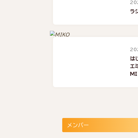
20
ラ
20
は
エ
M
メンバー