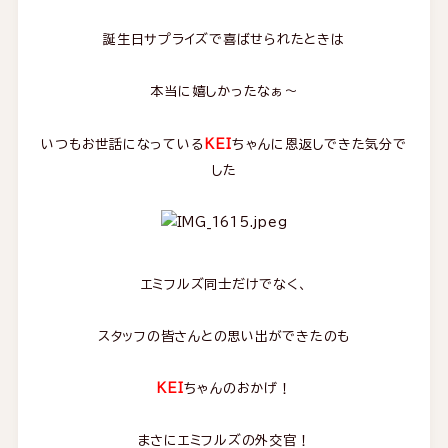
誕生日サプライズで喜ばせられたときは
本当に嬉しかったなぁ～
いつもお世話になっている
KEI
ちゃんに恩返しできた気分で
した
エミフルズ同士だけでなく、
スタッフの皆さんとの思い出ができたのも
KEI
ちゃんのおかげ！
まさにエミフルズの外交官！