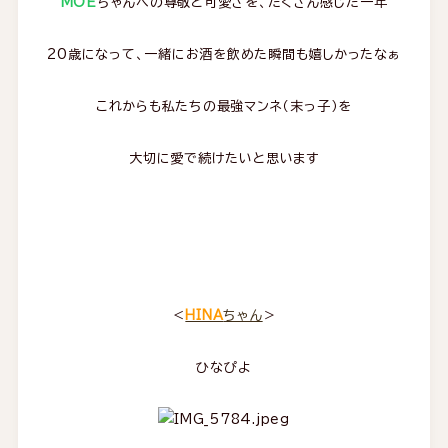
MOE
ちゃんへの尊敬と可愛さを、たくさん感じた一年
20歳になって、一緒にお酒を飲めた瞬間も嬉しかったなぁ
これからも私たちの最強マンネ（末っ子）を
大切に愛で続けたいと思います
＜
HINA
ちゃん
＞
ひなぴよ