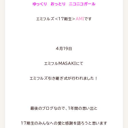
ゆっくり おっとり ニコニコガール
エミフルズ＜17期生＞
AMI
です
4月19日
エミフルMASAKIにて
エミフルズ引き継ぎ式が行われました！
最後のブログなので、1年間の思い出と
17期生のみんなへの愛と感謝を語ろうと思います