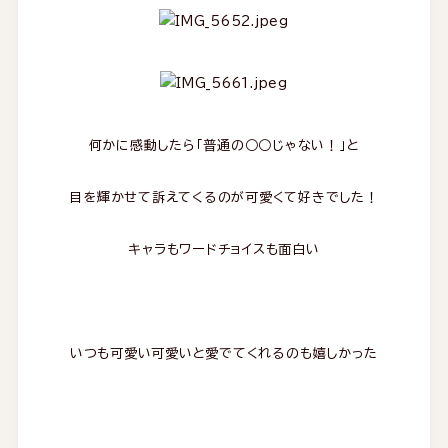
何かに感動したら「普通の○○じゃない！」と
目を輝かせて訴えてくるのが可愛くて好きでした！
キャラもワードチョイスも面白い
いつも可愛い可愛いと愛でてくれるのも嬉しかった