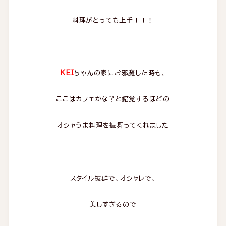
料理がとっても上手！！！
KEI
ちゃんの家にお邪魔した時も、
ここはカフェかな？と錯覚するほどの
オシャうま料理を振舞ってくれました
スタイル抜群で、オシャレで、
美しすぎるので