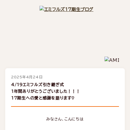
2025年4月24日
4/19エミフルズ引き継ぎ式
1年間ありがとうございました！！！
17期生への愛と感謝を語ります♡
みなさん、こんにちは