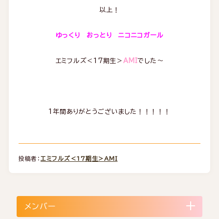
以上！
ゆっくり おっとり ニコニコガール
エミフルズ＜17期生＞
AMI
でした～
1年間ありがとうございました！！！！！
投稿者：
エミフルズ＜17期生＞AMI
メンバー