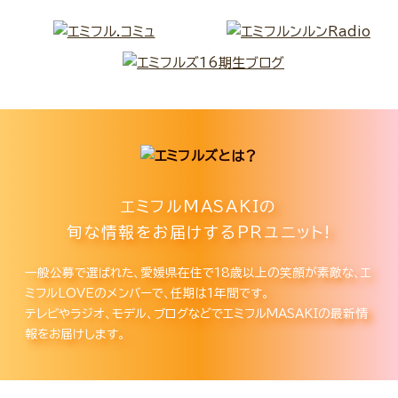
エミフルMASAKIの
旬な情報をお届けするPRユニット!
一般公募で選ばれた、愛媛県在住で18歳以上の笑顔が素敵な、エ
ミフルLOVEのメンバーで、任期は1年間です。
テレビやラジオ、モデル、ブログなどでエミフルMASAKIの最新情
報をお届けします。