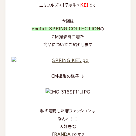
エミフルズ<17期生>
KEI
です
今回は
emifull SPRING COLLECTION
の
ＣＭ撮影時に着た
商品についてご紹介します
CM撮影の様子 ↓
私の着用した春ファッションは
なんと！！
大好きな
「
RANDA
」
です♡