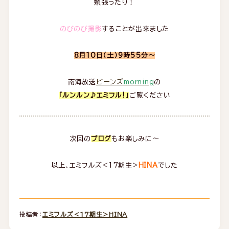
頬張ったり！
のびのび撮影
することが出来ました
8月10日（土）9時55分～
南海放送
ビーンズ
morning
の
「ルンルン♪エミフル!」
ご覧ください
次回の
ブログ
もお楽しみに～
以上、エミフルズ<17期生>
HINA
でした
投稿者：
エミフルズ＜17期生＞HINA