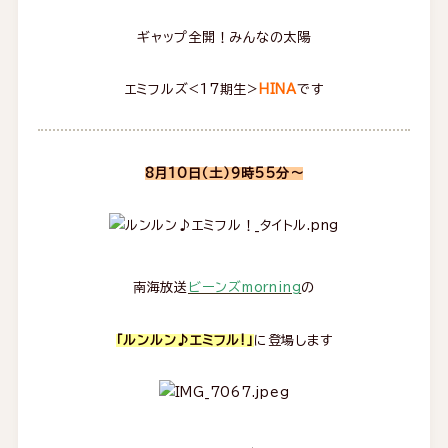
ギャップ全開！みんなの太陽
エミフルズ<17期生>
HINA
です
8月10日（土）9時55分～
南海放送
ビーンズmorning
の
「ルンルン♪エミフル!」
に登場します