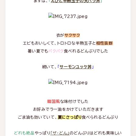
まずは、
「
えびと半熟玉子の天バラ丼
」
衣が
サクサク
エビもおいしくて、トロトロな半熟玉子と
相性抜群
暑い夏でも
パクパク
食べれるどんぶりでした
続いて、
「
サーモンユッケ丼
」
韓国風
な味付けでした
お好みでラー油をかけていただきます
ごま油も効いていて、
夏にさっぱり
食べられるどんぶり
どれも絶品
やっぱり
「ザ・どん」
のどんぶりはどれも美味しい