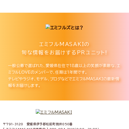
エミフルMASAKIの
旬な情報をお届けするPRユニット!
一般公募で選ばれた、愛媛県在住で18歳以上の笑顔が素敵な、エ
ミフルLOVEのメンバーで、任期は1年間です。
テレビやラジオ、モデル、ブログなどでエミフルMASAKIの最新情
報をお届けします。
〒791-3120 愛媛県伊予郡松前町筒井850番