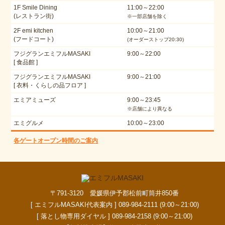
1F Smile Dining
11:00～22:00
(レストラン街)
※一部店舗を除く
2F emi kitchen
10:00～21:00
(フードコート)
(オーダーストップ20:30)
フジグランエミフルMASAKI
9:00～22:00
[ 食品館 ]
フジグランエミフルMASAKI
9:00～21:00
[ 衣料・くらしの品フロア ]
エミアミューズ
9:00～23:45
※店舗により異なる
エミグルメ
10:00～23:00
各ゲートオープン時間のご案内
〒791-3120 愛媛県伊予郡松前町筒井850番
[ エミフルMASAKI代表案内 ] 089-984-2111 (9:00～21:00)
[ 落とし物専用ダイヤル ] 089-984-2158 (9:00～21:00)