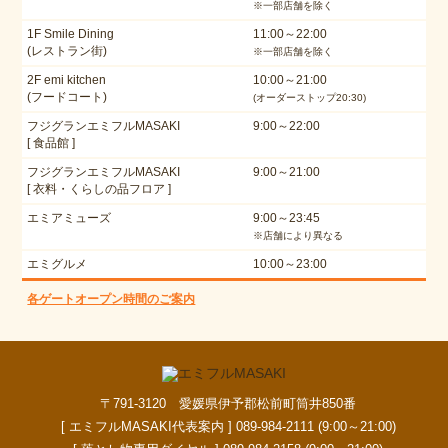
※一部店舗を除く
1F Smile Dining
11:00～22:00
(レストラン街)
※一部店舗を除く
2F emi kitchen
10:00～21:00
(フードコート)
(オーダーストップ20:30)
フジグランエミフルMASAKI
9:00～22:00
[ 食品館 ]
フジグランエミフルMASAKI
9:00～21:00
[ 衣料・くらしの品フロア ]
エミアミューズ
9:00～23:45
※店舗により異なる
エミグルメ
10:00～23:00
各ゲートオープン時間のご案内
〒791-3120 愛媛県伊予郡松前町筒井850番
[ エミフルMASAKI代表案内 ] 089-984-2111 (9:00～21:00)