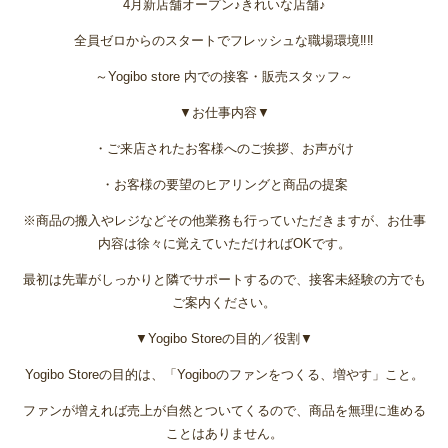
4月新店舗オープン♪きれいな店舗♪
全員ゼロからのスタートでフレッシュな職場環境‼‼
～Yogibo store 内での接客・販売スタッフ～
▼お仕事内容▼
・ご来店されたお客様へのご挨拶、お声がけ
・お客様の要望のヒアリングと商品の提案
※商品の搬入やレジなどその他業務も行っていただきますが、お仕事
内容は徐々に覚えていただければOKです。
最初は先輩がしっかりと隣でサポートするので、接客未経験の方でも
ご案内ください。
▼Yogibo Storeの目的／役割▼
Yogibo Storeの目的は、「Yogiboのファンをつくる、増やす」こと。
ファンが増えれば売上が自然とついてくるので、商品を無理に進める
ことはありません。