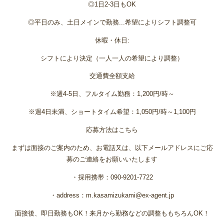
◎1日2-3日もOK
◎平日のみ、土日メインで勤務...希望によりシフト調整可
休暇・休日:
シフトにより決定（一人一人の希望により調整）
交通費全額支給
※週4-5日、フルタイム勤務：1,200円/時～
※週4日未満、ショートタイム希望：1,050円/時～1,100円
応募方法はこちら
まずは面接のご案内のため、お電話又は、以下メールアドレスにご応
募のご連絡をお願いいたします
・採用携帯：090-9201-7722
・address：m.kasamizukami@ex-agent.jp
面接後、即日勤務もOK！来月から勤務などの調整ももちろんOK！