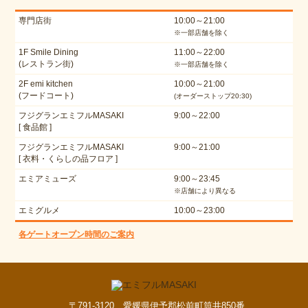
専門店街
10:00～21:00
※一部店舗を除く
1F Smile Dining
11:00～22:00
(レストラン街)
※一部店舗を除く
2F emi kitchen
10:00～21:00
(フードコート)
(オーダーストップ20:30)
フジグランエミフルMASAKI
9:00～22:00
[ 食品館 ]
フジグランエミフルMASAKI
9:00～21:00
[ 衣料・くらしの品フロア ]
エミアミューズ
9:00～23:45
※店舗により異なる
エミグルメ
10:00～23:00
各ゲートオープン時間のご案内
〒791-3120 愛媛県伊予郡松前町筒井850番