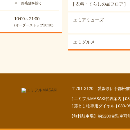
※一部店舗を除く
[ 衣料・くらしの品フロア ]
10:00～21:00
エミアミューズ
(オーダーストップ20:30)
エミグルメ
〒791-3120 愛媛県伊予郡松前
[ エミフルMASAKI代表案内 ] 089-9
[ 落とし物専用ダイヤル ] 089-984-
【無料駐車場】約5200台駐車可