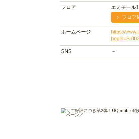
フロア
エミモール1
フロア
ホームページ
https://www.
hopId=S-00
SNS
－