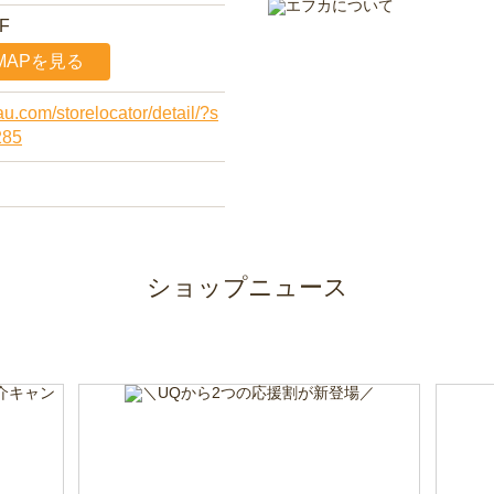
F
MAPを見る
au.com/storelocator/detail/?s
285
ショップニュース